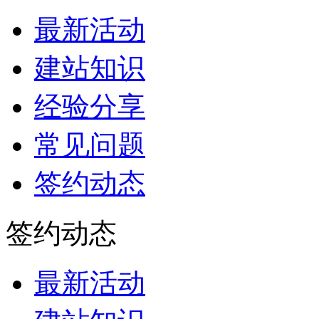
最新活动
建站知识
经验分享
常见问题
签约动态
签约动态
最新活动