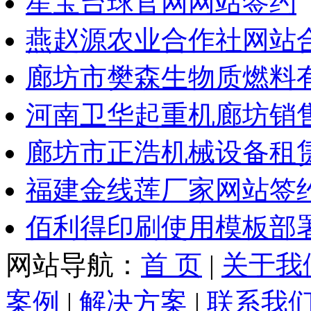
星宝台球官网网站签约
燕赵源农业合作社网站
廊坊市樊森生物质燃料
河南卫华起重机廊坊销
廊坊市正浩机械设备租
福建金线莲厂家网站签
佰利得印刷使用模板部
网站导航：
首 页
|
关于我
案例
|
解决方案
|
联系我